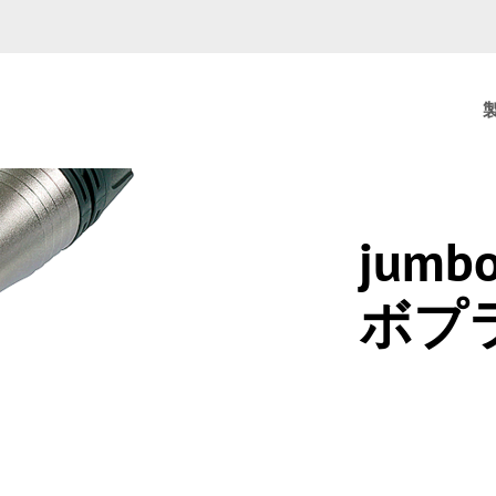
jum
ボプ