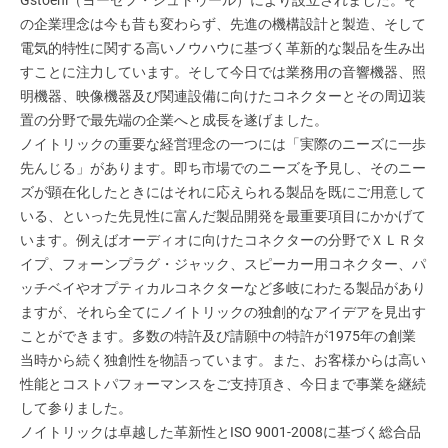
Gstoehl（ヨーゼフ・シュトゥール）により設立されました。そ
の企業理念は今も昔も変わらず、先進の機構設計と製造、そして
電気的特性に関する高いノウハウに基づく革新的な製品を生み出
すことに注力しています。そして今日では業務用の音響機器、照
明機器、映像機器及び関連設備に向けたコネクターとその周辺装
置の分野で最先端の企業へと成長を遂げました。
ノイトリックの重要な経営理念の一つには「実際のニーズに一歩
先んじる」があります。即ち市場でのニーズを予見し、そのニー
ズが顕在化したときにはそれに応えられる製品を既にご用意して
いる、といった先見性に富んだ製品開発を最重要項目にかかげて
います。例えばオーディオに向けたコネクターの分野でＸＬＲタ
イプ、フォーンプラグ・ジャック、スピーカー用コネクター、パ
ッチベイやオプティカルコネクターなど多岐にわたる製品があり
ますが、それら全てにノイトリックの独創的なアイデアを見出す
ことができます。多数の特許及び請願中の特許が1975年の創業
当時から続く独創性を物語っています。また、お客様からは高い
性能とコストパフォーマンスをご支持頂き、今日まで事業を継続
して参りました。
ノイトリックは卓越した革新性とISO 9001-2008に基づく総合品