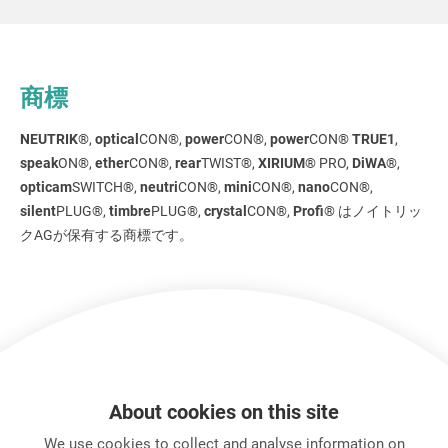
商標
NEUTRIK
®,
optical
CON®,
power
CON®,
power
CON®
TRUE1
,
speak
ON®,
ether
CON®,
rear
TWIST®,
XIRIUM
® PRO,
DiWA
®,
opticam
SWITCH®,
neutri
CON®,
mini
CON®,
nano
CON®,
silent
PLUG®,
timbre
PLUG®,
crystal
CON®,
Profi
® はノイトリッ
クAGが保有する商標です。
総合カタログ
総合カタログはこちらからダウンロード可能です。
About cookies on this site
We use cookies to collect and analyse information on