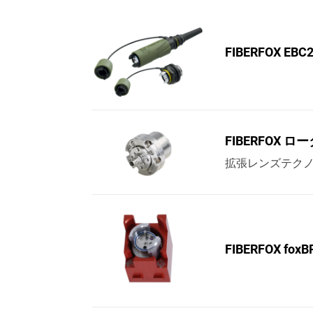
FIBERFOX EBC25
FIBERFOX 
拡張レンズテク
FIBERFOX foxB