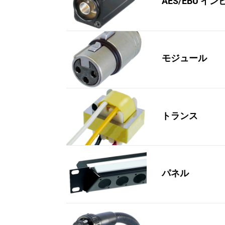
AES/EBU 
モジュール
トランス
パネル