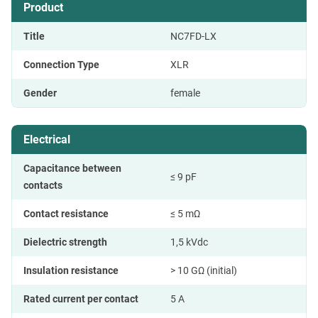
Product
Title
NC7FD-LX
Connection Type
XLR
Gender
female
Electrical
Capacitance between
≤ 9 pF
contacts
Contact resistance
≤ 5 mΩ
Dielectric strength
1,5 kVdc
Insulation resistance
> 10 GΩ (initial)
Rated current per contact
5 A