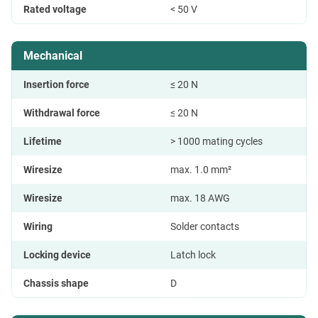
Rated voltage
< 50 V
Mechanical
Insertion force
≤ 20 N
Withdrawal force
≤ 20 N
Lifetime
> 1000 mating cycles
Wiresize
max. 1.0 mm²
Wiresize
max. 18 AWG
Wiring
Solder contacts
Locking device
Latch lock
Chassis shape
D