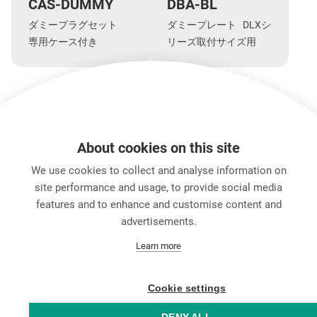
CAS-DUMMY
DBA-BL
ダミープラグセット
ダミープレート DLXシ
専用ケース付き
リーズ取付サイズ用
もっと見る
About cookies on this site
We use cookies to collect and analyse information on
製品の特長
ダウンロード
技術情報
アクセサ
site performance and usage, to provide social media
features and to enhance and customise content and
advertisements.
キャリア
Learn more
お問い合わせ
Data Protection
Legal Notice
Cookie settings
Hintbox