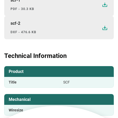
scf-1
PDF - 30.3 KB
scf-2
DXF - 476.6 KB
Technical Information
Product
Title
SCF
Mechanical
Wiresize