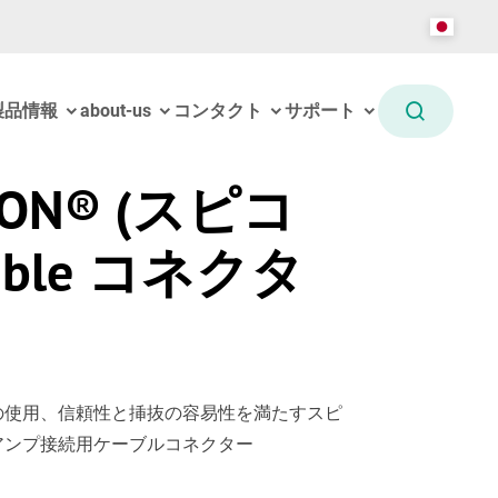
製品情報
about-us
コンタクト
サポート
kON® (スピコ
able コネクタ
の使用、信頼性と挿抜の容易性を満たすスピ
アンプ接続用ケーブルコネクター