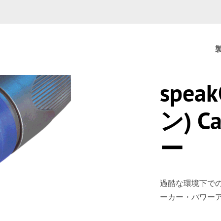
spea
ン) C
ー
過酷な環境下で
ーカー・パワー