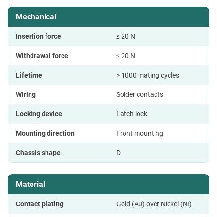
Mechanical
Insertion force
≤ 20 N
Withdrawal force
≤ 20 N
Lifetime
> 1000 mating cycles
Wiring
Solder contacts
Locking device
Latch lock
Mounting direction
Front mounting
Chassis shape
D
Material
Contact plating
Gold (Au) over Nickel (NI)