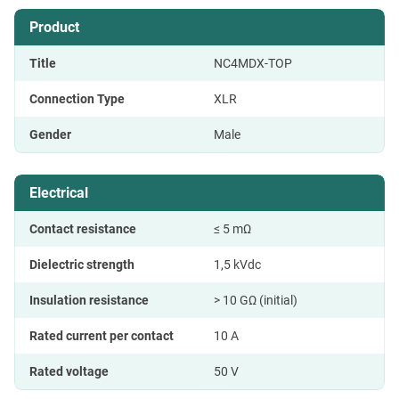
Product
Title
NC4MDX-TOP
Connection Type
XLR
Gender
Male
Electrical
Contact resistance
≤ 5 mΩ
Dielectric strength
1,5 kVdc
Insulation resistance
> 10 GΩ (initial)
Rated current per contact
10 A
Rated voltage
50 V