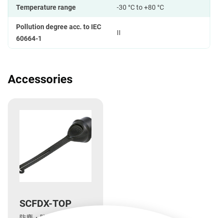
Temperature range
-30 °C to +80 °C
Pollution degree acc. to IEC
II
60664-1
Accessories
SCFDX-TOP
防塵・防滴カバー