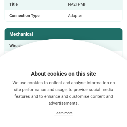
Title
NA2FPMF
Connection Type
Adapter
Mechanical
Wiresize
Locking device
Latch lock
About cookies on this site
We use cookies to collect and analyse information on
ダウンロード
技術情報
site performance and usage, to provide social media
features and to enhance and customise content and
advertisements.
キャリア
Learn more
お問い合わせ
Data Protection