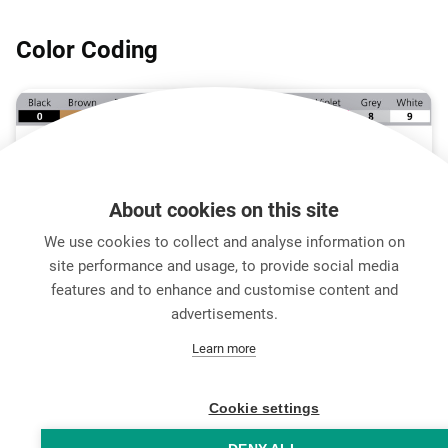
Color Coding
About cookies on this site
We use cookies to collect and analyse information on
ダウンロード
技術情報
site performance and usage, to provide social media
features and to enhance and customise content and
advertisements.
キャリア
Learn more
お問い合わせ
Data Protection
Legal Notice
Cookie settings
Hintbox