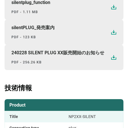
silentplug_function
PDF - 1.11 MB
silentPLUG_発売案内
PDF - 123 KB
240228 SILENT PLUG XX販売開始のお知らせ
PDF - 256.26 KB
技術情報
Product
Title
NP2XX-SILENT
Connection type
plug