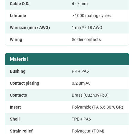
Cable O.D.
4 - 7 mm
Lifetime
> 1000 mating cycles
Wiresize (mm / AWG)
1 mm² / 18 AWG
Wiring
Solder contacts
Material
Bushing
PP + PA6
Contact plating
0.2 μm Au
Contacts
Brass (CuZn39Pb3)
Insert
Polyamide (PA 6.6 30 % GR)
Shell
TPE + PA6
Strain relief
Polyacetal (POM)