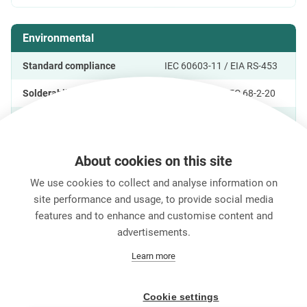
Environmental
Standard compliance
IEC 60603-11 / EIA RS-453
Solderability
Complies with IEC 68-2-20
Temperature range
-20 °C to +65 °C
About cookies on this site
We use cookies to collect and analyse information on
製品の特長
ダウンロード
技術情報
site performance and usage, to provide social media
features and to enhance and customise content and
advertisements.
キャリア
Learn more
お問い合わせ
Data Protection
Legal Notice
Cookie settings