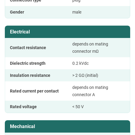
Gender
male
Electrical
depends on mating
Contact resistance
connector mΩ
Dielectric strength
0.2 kVdc
Insulation resistance
> 2 GΩ (initial)
depends on mating
Rated current per contact
connector A
Rated voltage
< 50 V
Mechanical